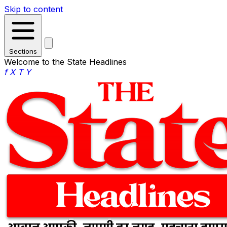
Skip to content
Sections
Welcome to the State Headlines
f
X
T
Y