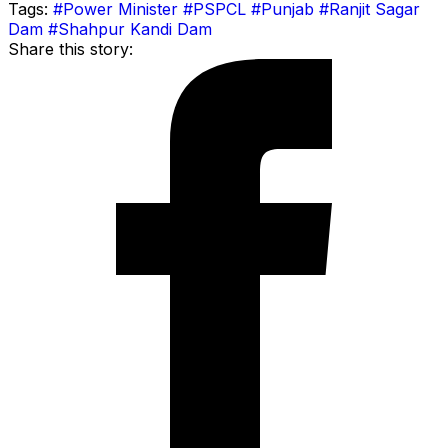
Tags:
#Power Minister
#PSPCL
#Punjab
#Ranjit Sagar
Dam
#Shahpur Kandi Dam
Share this story: