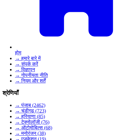
होम
→ हमारे बारे में
→ संपर्क करें
→ विज्ञापन
→ गोपनीयता नीति
→ नियम और शर्तें
श्रेणियाँ
→ पंजाब (2462)
→ चंडीगढ़ (723)
→ हरियाणा (85)
→ टेक्नोलॉजी (76)
→ ऑटोमोबिल्स (68)
→ मनोरंजन (38)
→ एजुकेशन (19)