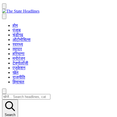
होम
पंजाब
चंडीगढ़
ऑटोमोबिल्स
स्वस्थ्य
व्यापार
हरियाणा
मनोरंजन
टेक्नोलॉजी
एजुकेशन
खेल
राजनीति
हिमाचल
Search