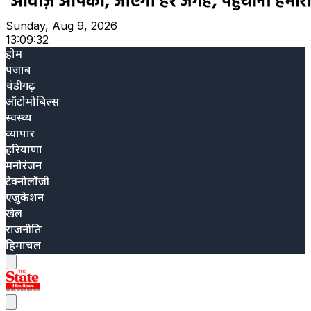
Sunday, Aug 9, 2026
13:09:33
होम
पंजाब
चंडीगढ़
ऑटोमोबिल्स
स्वस्थ्य
व्यापार
हरियाणा
मनोरंजन
टेक्नोलॉजी
एजुकेशन
खेल
राजनीति
हिमाचल