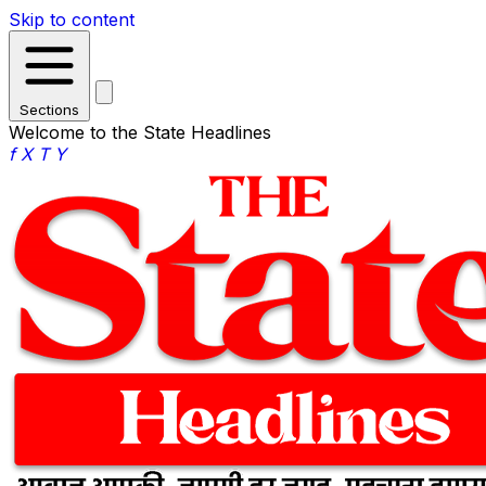
Skip to content
Sections
Welcome to the State Headlines
f
X
T
Y