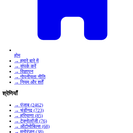
होम
→ हमारे बारे में
→ संपर्क करें
→ विज्ञापन
→ गोपनीयता नीति
→ नियम और शर्तें
श्रेणियाँ
→ पंजाब (2462)
→ चंडीगढ़ (723)
→ हरियाणा (85)
→ टेक्नोलॉजी (76)
→ ऑटोमोबिल्स (68)
→ मनोरंजन (38)