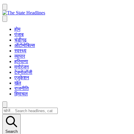
होम
पंजाब
चंडीगढ़
ऑटोमोबिल्स
स्वस्थ्य
व्यापार
हरियाणा
मनोरंजन
टेक्नोलॉजी
एजुकेशन
खेल
राजनीति
हिमाचल
Search