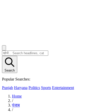
Search
Popular Searches:
Punjab
Haryana
Politics
Sports
Entertainment
Home
/
पंजाब
/