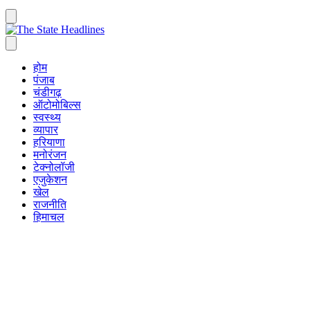
होम
पंजाब
चंडीगढ़
ऑटोमोबिल्स
स्वस्थ्य
व्यापार
हरियाणा
मनोरंजन
टेक्नोलॉजी
एजुकेशन
खेल
राजनीति
हिमाचल