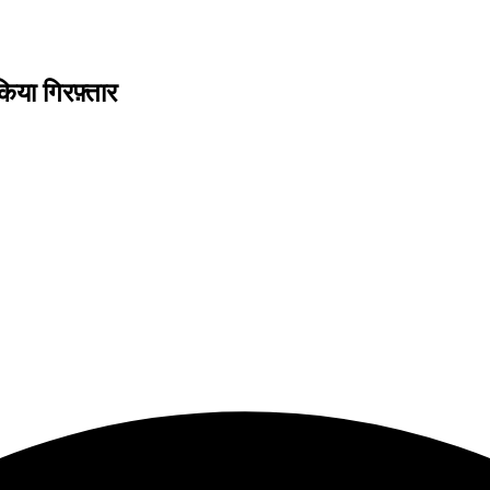
या गिरफ़्तार