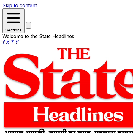
Skip to content
Sections
Welcome to the State Headlines
f
X
T
Y