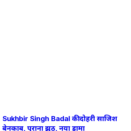
Sukhbir Singh Badal की दोहरी साजिश
बेनकाब, पुराना झूठ, नया ड्रामा