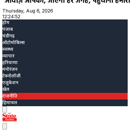
Thursday, Aug 6, 2026
12:24:53
होम
पंजाब
चंडीगढ़
ऑटोमोबिल्स
स्वस्थ्य
व्यापार
हरियाणा
मनोरंजन
टेक्नोलॉजी
एजुकेशन
खेल
राजनीति
हिमाचल