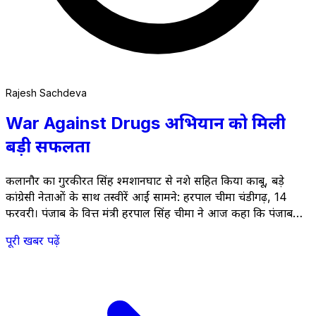
Rajesh Sachdeva
War Against Drugs अभियान को मिली
बड़ी सफलता
कलानौर का गुरकीरत सिंह श्मशानघाट से नशे सहित किया काबू, बड़े
कांग्रेसी नेताओं के साथ तस्वीरें आईं सामने: हरपाल चीमा चंडीगढ़, 14
फरवरी। पंजाब के वित्त मंत्री हरपाल सिंह चीमा ने आज कहा कि पंजाब
सरकार के &#8216;युद्ध नशियां विरूद्ध&#8217; (War Against
पूरी खबर पढ़ें
Drugs) अभियान को मिली बड़ी सफलता अभियान को एक और बड़ी
सफलता मिली &hellip; <a
href="https://thestateheadlines.com/war-against-drugs-
campaign-got-big-success/">Continued</a>