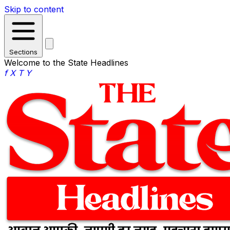
Skip to content
Sections
Welcome to the State Headlines
f
X
T
Y