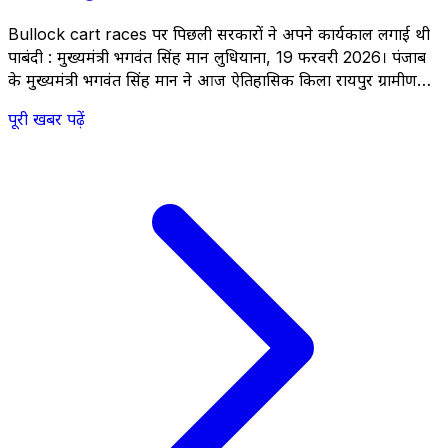
Bullock cart races पर पिछली सरकारों ने अपने कार्यकाल लगाई थी
पाबंदी : मुख्यमंत्री भगवंत सिंह मान लुधियाना, 19 फरवरी 2026। पंजाब
के मुख्यमंत्री भगवंत सिंह मान ने आज ऐतिहासिक किला रायपुर ग्रामीण
ओलंपिक्स में शामिल होकर खेलों को नशों के खात्मे के लिए सबसे घातक
पूरी खबर पढ़ें
हथियार घोषित किया। उन्होंने कहा कि आने वाले पंजाब के &hellip; <a
href="https://thestateheadlines.com/there-was-a-ban-
on-bullock-cart-races-we-started-them-
again/">Continued</a>