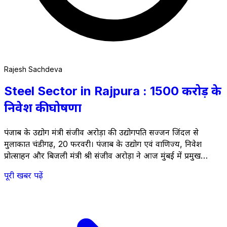
Rajesh Sachdeva
Steel Sector in Rajpura : 1500 करोड़ के
निवेश की घोषणा
पंजाब के उद्योग मंत्री संजीव अरोड़ा की उद्योगपति सज्जन जिंदल से
मुलाकात चंडीगढ़, 20 फरवरी। पंजाब के उद्योग एवं वाणिज्य, निवेश
प्रोत्साहन और बिजली मंत्री श्री संजीव अरोड़ा ने आज मुंबई में प्रमुख
उद्योगपति एवं Sajjan Jindal चेयरमैन, JSW Group से महत्वपूर्ण
पूरी खबर पढ़ें
बैठक की। बैठक में पंजाब इन्वेस्ट के सीईओ अमित ढाका भी उपस्थित रहे।
&hellip; <a
href="https://thestateheadlines.com/announcement-of-
investment-of-rs-1500-crore-in-steel-sector-in-
rajpura/">Continued</a>