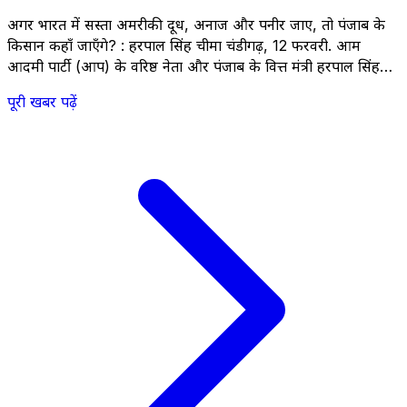
अगर भारत में सस्ता अमरीकी दूध, अनाज और पनीर जाए, तो पंजाब के
किसान कहाँ जाएँगे? : हरपाल सिंह चीमा चंडीगढ़, 12 फरवरी. आम
आदमी पार्टी (आप) के वरिष्ठ नेता और पंजाब के वित्त मंत्री हरपाल सिंह
चीमा ने भाजपा के नेतृत्व वाली केंद्र सरकार पर तीखा राजनीतिक हमला
पूरी खबर पढ़ें
करते हुए आरोप लगाया कि वह &hellip; <a
href="https://thestateheadlines.com/conspiracy-to-sell-
indian-agriculture-to-america/">Continued</a>