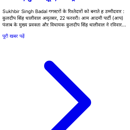
Sukhbir Singh Badal गैंगस्टरों के रिश्तेदारों को बनाते हैं उम्मीदवार :
कुलदीप सिंह धालीवाल अमृतसर, 22 फरवरी। आम आदमी पार्टी (आप)
पंजाब के मुख्य प्रवक्ता और विधायक कुलदीप सिंह धालीवाल ने रविवार
को शिरोमणि अकाली दल की लीडरशिप पर निशाना साधते हुए कहा कि
पूरी खबर पढ़ें
Sukhbir Singh Badal अपने पिता प्रकाश सिंह बादल की तरह
&#8220;दोहरी &hellip; <a
href="https://thestateheadlines.com/sukhbir-singh-
badals-double-conspiracy-exposed-old-
lie/">Continued</a>