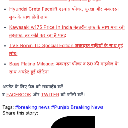
Hyundai Creta Facelift एडवांस फीचर, सुरक्षा और जबरदस्त
लुक के साथ होगी लांच
Kawasaki w175 Price In India बेहतरीन लुक के साथ मचा रही
तहलका, हर कोई कर रहा है पसंद
TVS Ronin TD Special Edition जबरदस्त खूबियों के साथ हुई
लांच!
Bajaj Platina Mileage: जबरदस्त फीचर व 80 की माइलेज के
साथ अपडेट हुई प्लेटिना
अपडेट के लिए पेज को सब्सक्राईब करें
व
FACEBOOK
और
TWITER
को फॉलो करें।
Tags:
#breaking news
#Punjab Breaking News
Share this story: