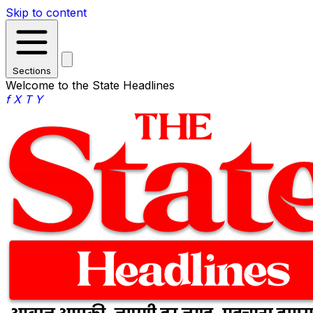
Skip to content
Sections
Welcome to the State Headlines
f
X
T
Y