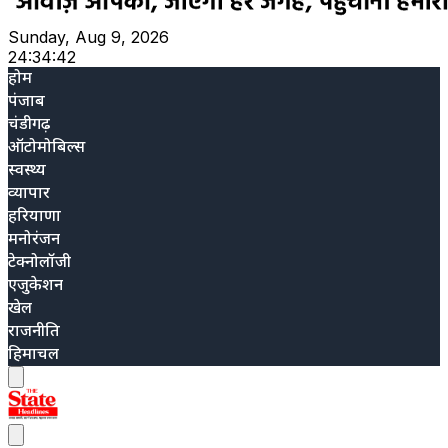
Sunday, Aug 9, 2026
24:34:43
होम
पंजाब
चंडीगढ़
ऑटोमोबिल्स
स्वस्थ्य
व्यापार
हरियाणा
मनोरंजन
टेक्नोलॉजी
एजुकेशन
खेल
राजनीति
हिमाचल