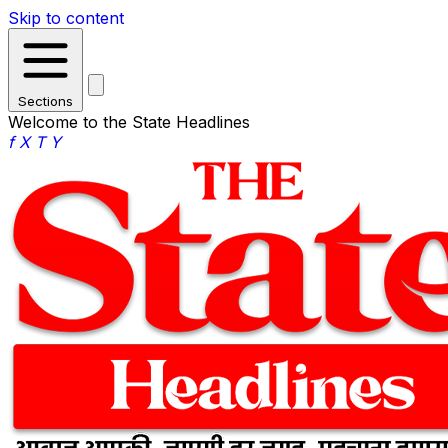
Skip to content
Sections
Welcome to the State Headlines
f
X
T
Y