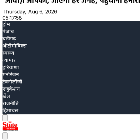
Thursday, Aug 6, 2026
05:17:59
होम
पंजाब
चंडीगढ़
ऑटोमोबिल्स
स्वस्थ्य
व्यापार
हरियाणा
मनोरंजन
टेक्नोलॉजी
एजुकेशन
खेल
राजनीति
हिमाचल