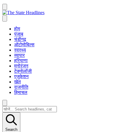
होम
पंजाब
चंडीगढ़
ऑटोमोबिल्स
स्वस्थ्य
व्यापार
हरियाणा
मनोरंजन
टेक्नोलॉजी
एजुकेशन
खेल
राजनीति
हिमाचल
Search