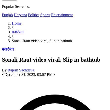
Popular Searches:
Punjab
Haryana
Politics
Sports
Entertainment
Home
/
मनोरंजन
/
Sonali Raut video viral, Slip in bathtub
मनोरंजन
Sonali Raut video viral, Slip in bathtub
By
Rajesh Sachdeva
•
December 31, 2023, 03:07 PM
•