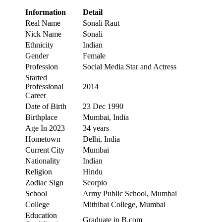
Information
Detail
Real Name
Sonali Raut
Nick Name
Sonali
Ethnicity
Indian
Gender
Female
Profession
Social Media Star and Actress
Started
Professional
2014
Career
Date of Birth
23 Dec 1990
Birthplace
Mumbai, India
Age In 2023
34 years
Hometown
Delhi, India
Current City
Mumbai
Nationality
Indian
Religion
Hindu
Zodiac Sign
Scorpio
School
Army Public School, Mumbai
College
Mithibai College, Mumbai
Education
Graduate in B.com