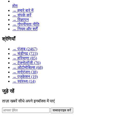
होम
→ हमारे बारे में
→ संपर्क करें
→ विज्ञापन
→ गोपनीयता नीति
→ नियम और शर्तें
श्रेणियाँ
→ पंजाब (2467)
→ चंडीगढ़ (723)
→ हरियाणा (85)
→ टेक्नोलॉजी (76)
→ ऑटोमोबिल्स (68)
→ मनोरंजन (38)
→ एजुकेशन (19)
→ स्वस्थ्य (14)
जुड़े रहें
ताज़ा खबरें सीधे अपने इनबॉक्स में पाएं
सब्सक्राइब करें