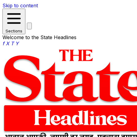
Skip to content
Sections
Welcome to the State Headlines
f
X
T
Y