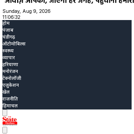
Sunday, Aug 9, 2026
11:06:33
होम
पंजाब
चंडीगढ़
ऑटोमोबिल्स
स्वस्थ्य
व्यापार
हरियाणा
मनोरंजन
टेक्नोलॉजी
एजुकेशन
खेल
राजनीति
हिमाचल