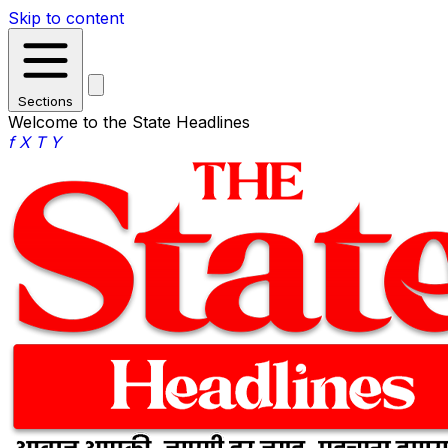
Skip to content
Sections
Welcome to the State Headlines
f
X
T
Y