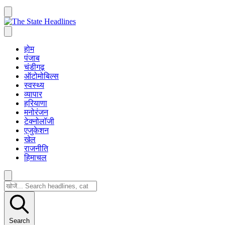
होम
पंजाब
चंडीगढ़
ऑटोमोबिल्स
स्वस्थ्य
व्यापार
हरियाणा
मनोरंजन
टेक्नोलॉजी
एजुकेशन
खेल
राजनीति
हिमाचल
Search