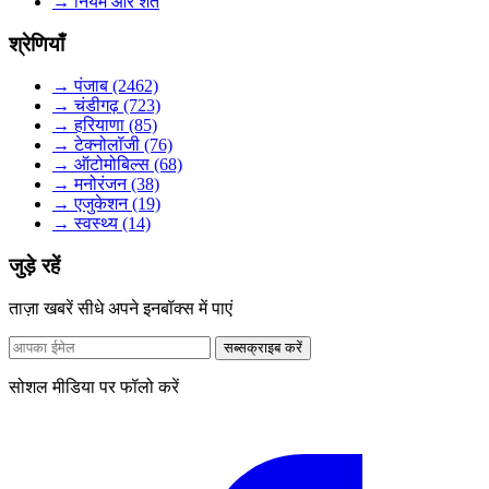
→ नियम और शर्तें
श्रेणियाँ
→ पंजाब (2462)
→ चंडीगढ़ (723)
→ हरियाणा (85)
→ टेक्नोलॉजी (76)
→ ऑटोमोबिल्स (68)
→ मनोरंजन (38)
→ एजुकेशन (19)
→ स्वस्थ्य (14)
जुड़े रहें
ताज़ा खबरें सीधे अपने इनबॉक्स में पाएं
सब्सक्राइब करें
सोशल मीडिया पर फॉलो करें