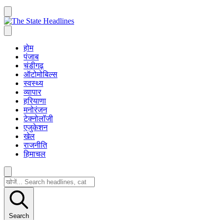
होम
पंजाब
चंडीगढ़
ऑटोमोबिल्स
स्वस्थ्य
व्यापार
हरियाणा
मनोरंजन
टेक्नोलॉजी
एजुकेशन
खेल
राजनीति
हिमाचल
Search