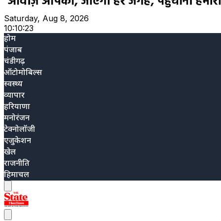
Saturday, Aug 8, 2026
10:10:24
होम
पंजाब
चंडीगढ़
ऑटोमोबिल्स
स्वस्थ्य
व्यापार
हरियाणा
मनोरंजन
टेक्नोलॉजी
एजुकेशन
खेल
राजनीति
हिमाचल