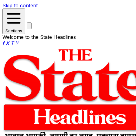
Skip to content
Sections
Welcome to the State Headlines
f
X
T
Y