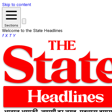
Skip to content
Sections
Welcome to the State Headlines
f
X
T
Y