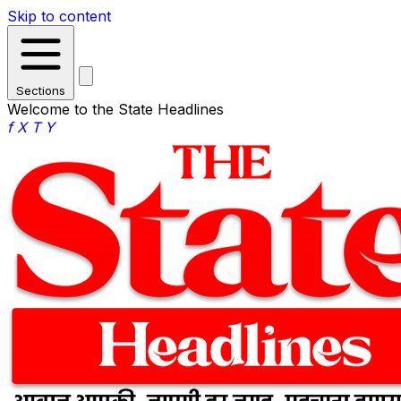
Skip to content
Sections
Welcome to the State Headlines
f
X
T
Y