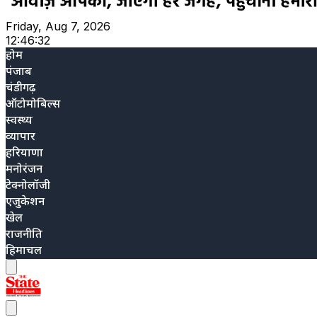
Friday, Aug 7, 2026
12:46:33
होम
पंजाब
चंडीगढ़
ऑटोमोबिल्स
स्वस्थ्य
व्यापार
हरियाणा
मनोरंजन
टेक्नोलॉजी
एजुकेशन
खेल
राजनीति
हिमाचल