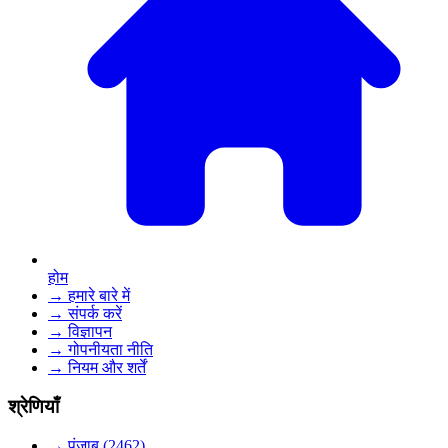
होम
→ हमारे बारे में
→ संपर्क करें
→ विज्ञापन
→ गोपनीयता नीति
→ नियम और शर्तें
श्रेणियाँ
→ पंजाब (2462)