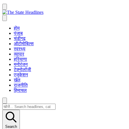
होम
पंजाब
चंडीगढ़
ऑटोमोबिल्स
स्वस्थ्य
व्यापार
हरियाणा
मनोरंजन
टेक्नोलॉजी
एजुकेशन
खेल
राजनीति
हिमाचल
Search