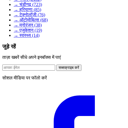
→ चंडीगढ़ (723)
→ हरियाणा (85)
→ टेक्नोलॉजी (76)
→ ऑटोमोबिल्स (68)
→ मनोरंजन (38)
→ एजुकेशन (19)
→ स्वस्थ्य (14)
जुड़े रहें
ताज़ा खबरें सीधे अपने इनबॉक्स में पाएं
सब्सक्राइब करें
सोशल मीडिया पर फॉलो करें