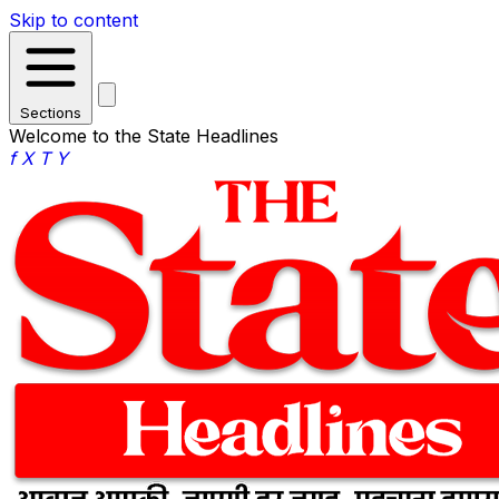
Skip to content
Sections
Welcome to the State Headlines
f
X
T
Y