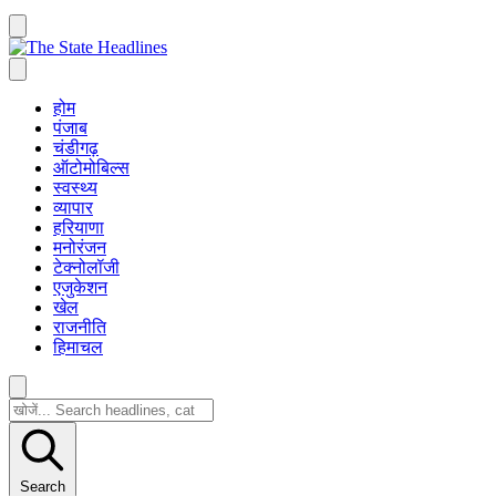
होम
पंजाब
चंडीगढ़
ऑटोमोबिल्स
स्वस्थ्य
व्यापार
हरियाणा
मनोरंजन
टेक्नोलॉजी
एजुकेशन
खेल
राजनीति
हिमाचल
Search