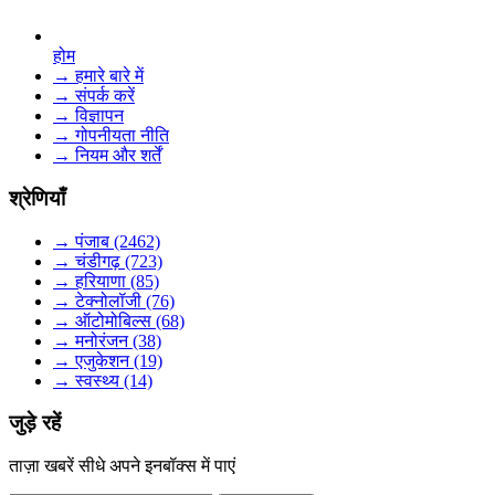
होम
→ हमारे बारे में
→ संपर्क करें
→ विज्ञापन
→ गोपनीयता नीति
→ नियम और शर्तें
श्रेणियाँ
→ पंजाब (2462)
→ चंडीगढ़ (723)
→ हरियाणा (85)
→ टेक्नोलॉजी (76)
→ ऑटोमोबिल्स (68)
→ मनोरंजन (38)
→ एजुकेशन (19)
→ स्वस्थ्य (14)
जुड़े रहें
ताज़ा खबरें सीधे अपने इनबॉक्स में पाएं