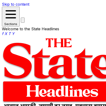
Skip to content
Sections
Welcome to the State Headlines
f
X
T
Y