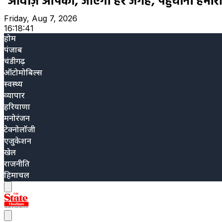
Friday, Aug 7, 2026
16:18:42
होम
पंजाब
चंडीगढ़
ऑटोमोबिल्स
स्वस्थ्य
व्यापार
हरियाणा
मनोरंजन
टेक्नोलॉजी
एजुकेशन
खेल
राजनीति
हिमाचल