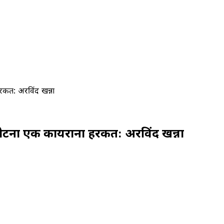
रकत: अरविंद खन्ना
 पीटना एक कायराना हरकत: अरविंद खन्ना