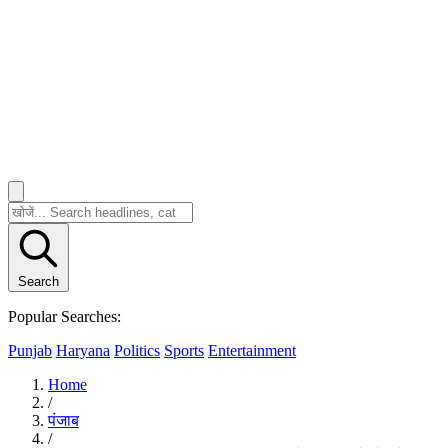
Search
Popular Searches:
Punjab
Haryana
Politics
Sports
Entertainment
Home
/
पंजाब
/