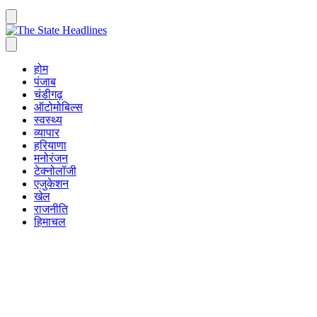
होम
पंजाब
चंडीगढ़
ऑटोमोबिल्स
स्वस्थ्य
व्यापार
हरियाणा
मनोरंजन
टेक्नोलॉजी
एजुकेशन
खेल
राजनीति
हिमाचल