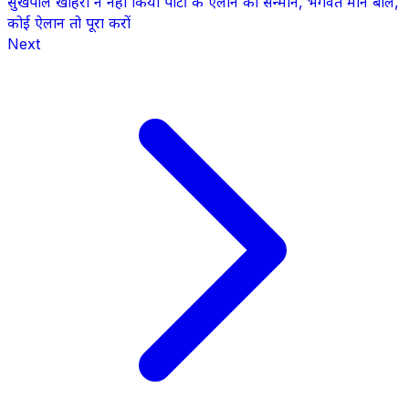
सुखपाल खहिरा ने नही किया पार्टी के ऐलान का सन्मान, भगवंत मान बोले,
कोई ऐलान तो पूरा करों
Next