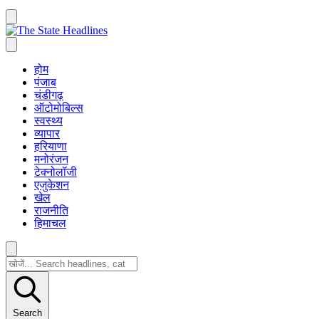
होम
पंजाब
चंडीगढ़
ऑटोमोबिल्स
स्वस्थ्य
व्यापार
हरियाणा
मनोरंजन
टेक्नोलॉजी
एजुकेशन
खेल
राजनीति
हिमाचल
Search