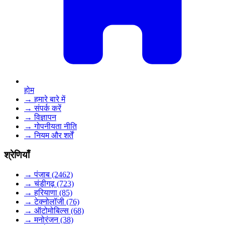
होम
→ हमारे बारे में
→ संपर्क करें
→ विज्ञापन
→ गोपनीयता नीति
→ नियम और शर्तें
श्रेणियाँ
→ पंजाब (2462)
→ चंडीगढ़ (723)
→ हरियाणा (85)
→ टेक्नोलॉजी (76)
→ ऑटोमोबिल्स (68)
→ मनोरंजन (38)