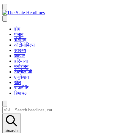
होम
पंजाब
चंडीगढ़
ऑटोमोबिल्स
स्वस्थ्य
व्यापार
हरियाणा
मनोरंजन
टेक्नोलॉजी
एजुकेशन
खेल
राजनीति
हिमाचल
Search