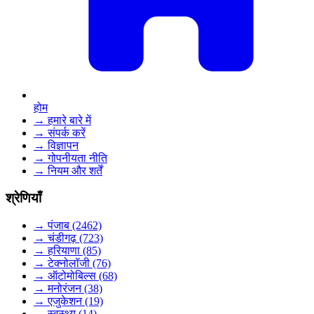
होम
→ हमारे बारे में
→ संपर्क करें
→ विज्ञापन
→ गोपनीयता नीति
→ नियम और शर्तें
श्रेणियाँ
→ पंजाब (2462)
→ चंडीगढ़ (723)
→ हरियाणा (85)
→ टेक्नोलॉजी (76)
→ ऑटोमोबिल्स (68)
→ मनोरंजन (38)
→ एजुकेशन (19)
→ स्वस्थ्य (14)