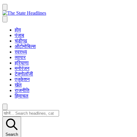
होम
पंजाब
चंडीगढ़
ऑटोमोबिल्स
स्वस्थ्य
व्यापार
हरियाणा
मनोरंजन
टेक्नोलॉजी
एजुकेशन
खेल
राजनीति
हिमाचल
Search