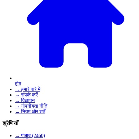
होम
→ हमारे बारे में
→ संपर्क करें
→ विज्ञापन
→ गोपनीयता नीति
→ नियम और शर्तें
श्रेणियाँ
→ पंजाब (2460)