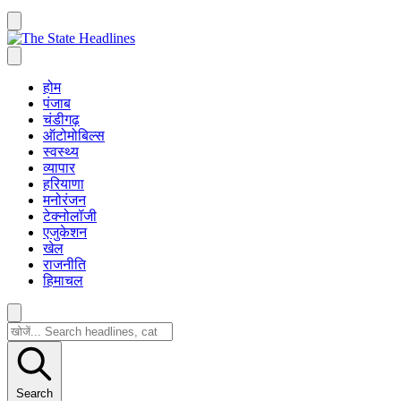
होम
पंजाब
चंडीगढ़
ऑटोमोबिल्स
स्वस्थ्य
व्यापार
हरियाणा
मनोरंजन
टेक्नोलॉजी
एजुकेशन
खेल
राजनीति
हिमाचल
Search