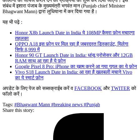
कॉलोनी को जायज करार देने की प्रक्रिया को शुरू कर दिया जाएगा। इस
संबंध में इशारा पंजाब के मुख्यमंत्री भगवंत मान (Punjab chief Minister
Bhagwant Mann) द्वारा लुधियाना में कर दिया गया है।
यह भी पढ़े :
Honor X8b Launch Date in India ये 108MP कैमरा फ़ोन मचाएगा
तहलका
OPPO A18 इस फ़ोन पर मिल रहा है जबरदस्त डिस्काउंट, मिलेगा
सिर्फ 8,999 में
Honor 90 GT Launch Date in India: धांसू प्रोसेसर और 12GB
RAM साथ आ रहा है ये फ़ोन
Google Pixel 8 Pro: iPhone का ख़त्म करने आ गया गूगल का ये फ़ोन
Vivo S18 Launch Date in India: आ रहा है खलबली मचाने Vivo
का ये स्मार्ट फ़ोन
अपडेट के लिए पेज को सब्सक्राईब करें व
FACEBOOK
और
TWITER
को
फॉलो करें।
Tags:
#Bhagwant Mann
#breaking news
#Punjab
Share this story: