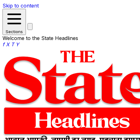
Skip to content
Sections
Welcome to the State Headlines
f
X
T
Y