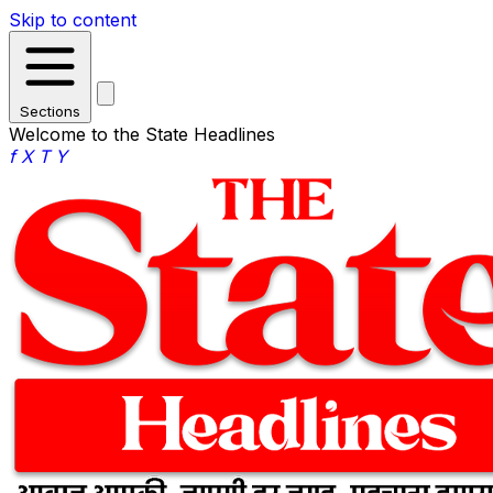
Skip to content
Sections
Welcome to the State Headlines
f
X
T
Y