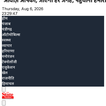
Thursday, Aug 6, 2026
23:29:48
होम
पंजाब
चंडीगढ़
ऑटोमोबिल्स
स्वस्थ्य
व्यापार
हरियाणा
मनोरंजन
टेक्नोलॉजी
एजुकेशन
खेल
राजनीति
हिमाचल