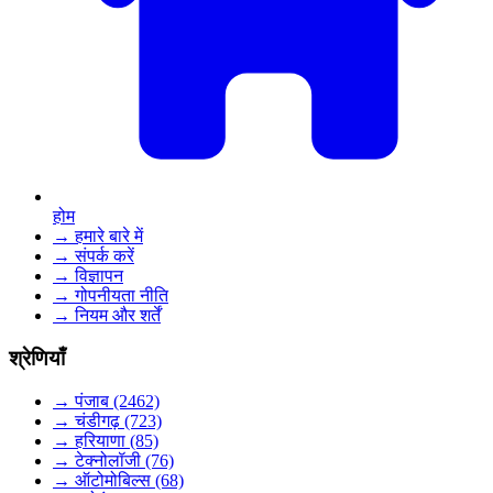
होम
→ हमारे बारे में
→ संपर्क करें
→ विज्ञापन
→ गोपनीयता नीति
→ नियम और शर्तें
श्रेणियाँ
→ पंजाब (2462)
→ चंडीगढ़ (723)
→ हरियाणा (85)
→ टेक्नोलॉजी (76)
→ ऑटोमोबिल्स (68)