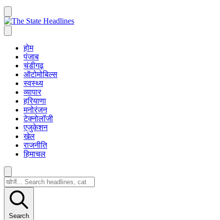
होम
पंजाब
चंडीगढ़
ऑटोमोबिल्स
स्वस्थ्य
व्यापार
हरियाणा
मनोरंजन
टेक्नोलॉजी
एजुकेशन
खेल
राजनीति
हिमाचल
Search