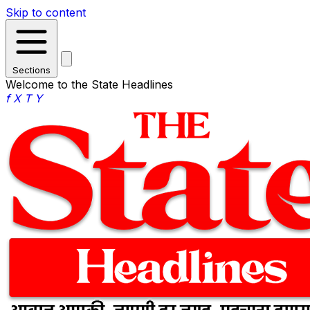
Skip to content
Sections
Welcome to the State Headlines
f
X
T
Y