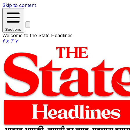
Skip to content
Sections
Welcome to the State Headlines
f
X
T
Y