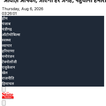
Thursday, Aug 6, 2026
03:26:03
होम
पंजाब
चंडीगढ़
ऑटोमोबिल्स
स्वस्थ्य
व्यापार
हरियाणा
मनोरंजन
टेक्नोलॉजी
एजुकेशन
खेल
राजनीति
हिमाचल