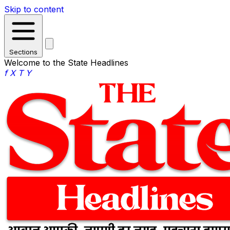
Skip to content
Sections
Welcome to the State Headlines
f
X
T
Y