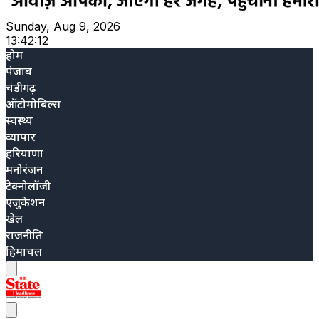
Sunday, Aug 9, 2026
13:42:13
होम
पंजाब
चंडीगढ़
ऑटोमोबिल्स
स्वस्थ्य
व्यापार
हरियाणा
मनोरंजन
टेक्नोलॉजी
एजुकेशन
खेल
राजनीति
हिमाचल